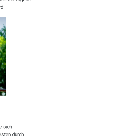
rd.
e sich
esten durch