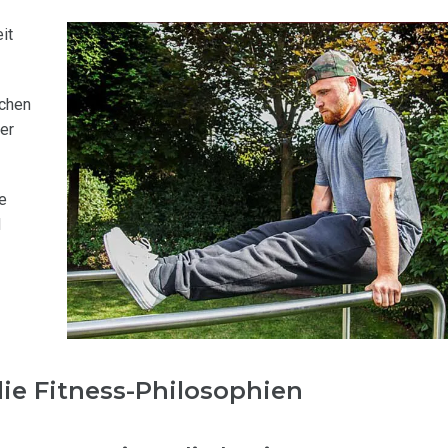
it
ichen
er
e
d
ie Fitness-Philosophien