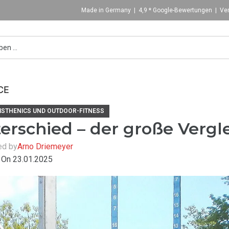
Made in Germany | 4,9 * Google-Bewertungen | Ver
CE
ISTHENICS UND OUTDOOR-FITNESS
terschied – der große Vergl
ed by
Arno Driemeyer
On 23.01.2025