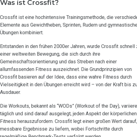
Was ist Crossfit?
Crossfit ist eine hochintensive Trainingsmethode, die verschie
Elemente aus Gewichtheben, Sprinten, Rudern und gymnastisch
Übungen kombiniert.
Entstanden in den frühen 2000er Jahren, wurde Crossfit schnell 
einer weltweiten Bewegung, die sich durch ihre
Gemeinschaftsorientierung und das Streben nach einer
allumfassenden Fitness auszeichnet. Die Grundprinzipien von
Crossfit basieren auf der Idee, dass eine wahre Fitness durch
Vielseitigkeit in den Übungen erreicht wird – von der Kraft bis z
Ausdauer.
Die Workouts, bekannt als “WODs” (Workout of the Day), variier
täglich und sind darauf ausgelegt, jeden Aspekt der körperlichen
Fitness herauszufordern. Crossfit legt einen großen Wert darauf
messbare Ergebnisse zu liefern, wobei Fortschritte durch
regelmäßige Benchmark-Tests verfolgt werden.