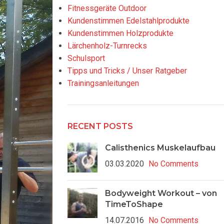
Fitnessgeräte Outdoor
Kundenstimmen Edelstahlprodukte
Kundenstimmen Holzprodukte
Lärchenholz-Turnrecks
Schulsport
Tipps und Tricks / Unser Ratgeber
Trainingsanleitungen
RECENT POSTS
Calisthenics Muskelaufbau
03.03.2020
No Comments
Bodyweight Workout – von
TimeToShape
14.07.2016
No Comments