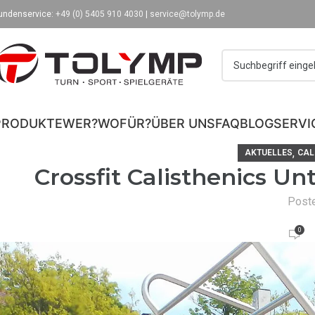
undenservice:
+49 (0) 5405 910 4030
|
service@tolymp.de
PRODUKTE
WER?
WOFÜR?
ÜBER UNS
FAQ
BLOG
SERVI
,
AKTUELLES
CAL
Crossfit Calisthenics Un
Post
0