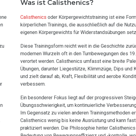
Was ist Calisthenics?
dene
Calisthenics
oder Körpergewichtstraining ist eine For
en
körperlichen Trainings, die ausschließlich auf die Nut
eigenen Körpergewichts für Widerstandsübungen setz
zu
Diese Trainingsform reicht weit in die Geschichte zurü
modernen Wurzeln oft in den Turnbewegungen des 19.
verortet werden. Calisthenics umfasst eine breite Pale
Übungen, darunter Liegestütze, Klimmzüge, Dips und 
und zielt darauf ab, Kraft, Flexibilität und aerobe Kondi
ur
verbessern.
Ein besonderer Fokus liegt auf der progressiven Steig
en
Übungsschwierigkeit, um kontinuierliche Verbesserung
Im Gegensatz zu vielen anderen Trainingsmethoden er
,
Calisthenics wenig bis keine Ausrüstung und kann fast
praktiziert werden. Die Philosophie hinter Calisthenics
Bedeutung von Bewegungseffizienz und -kontrolle, wo