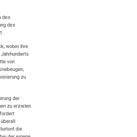
m des
zung des
t.
ck, wobei ihre
 Jahrhunderts
tte von
Kniebeugen,
tionierung zu
erung der
en zu erzielen.
fordert
 überall
 betont die
bei der eigene