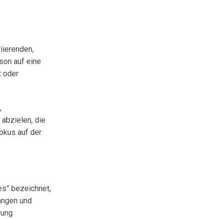
iierenden,
son auf eine
t oder
,
abzielen, die
okus auf der
es” bezeichnet,
tangen und
rung