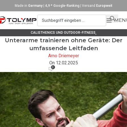
Made in
Germany
|
4,9 * Google-Ranking
| Versand
Europweit
MEN
,
CALISTHENICS UND OUTDOOR-FITNESS
Unterarme trainieren ohne Geräte: Der
,
TIPPS UND TRICKS / UNSER RATGEBER
TRAININGSANLEITUNGEN
umfassende Leitfaden
Arno Driemeyer
On 12.02.2025
0