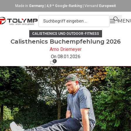
Made in
Germany
|
4,9 * Google-Ranking
| Versand
Europweit
MEN
CALISTHENICS UND OUTDOOR-FITNESS
Calisthenics Buchempfehlung 2026
Arno Driemeyer
On 08.01.2026
0