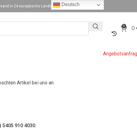
Deutsch
sand in 24 europäische Länder
0
0
Angebotsanfra
schten Artikel bei uns an.
0) 5405 910 4030
.