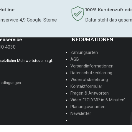
Hotline
100% Kundenzufried
nservice 4,9 Google-Sterne
Dafür steht das gesa
enservice
INFORMATIONEN
10 4030
Zahlungsarten
AGB
gesetzlicher Mehrwertsteuer zzgl.
Versandinformationen
Datenschutzerklärung
Widerrufsbelehrung
bedingungen
Kontaktformular
Fragen & Antworten
Video “TOLYMP in 6 Minuten”
Planungsvarianten
Newsletter
✍ Jetzt bei uns im Team