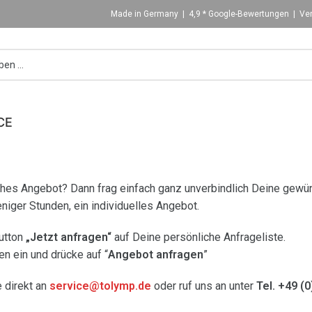
Made in Germany | 4,9 * Google-Bewertungen | Ver
CE
iches Angebot? Dann frag einfach ganz unverbindlich Deine gewün
weniger Stunden, ein individuelles Angebot.
Button
„Jetzt anfragen“
auf Deine persönliche Anfrageliste.
en ein und drücke auf “
Angebot anfragen
”
 direkt an
service@tolymp.de
oder ruf uns an unter
Tel. +49 (