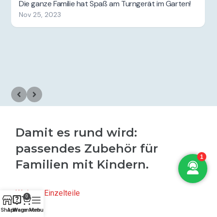
Damit es rund wird:
passendes Zubehör für
Familien mit Kindern.
Weitere Einzelteile
0
Shop
Anfrage
Warenkorb
Menu