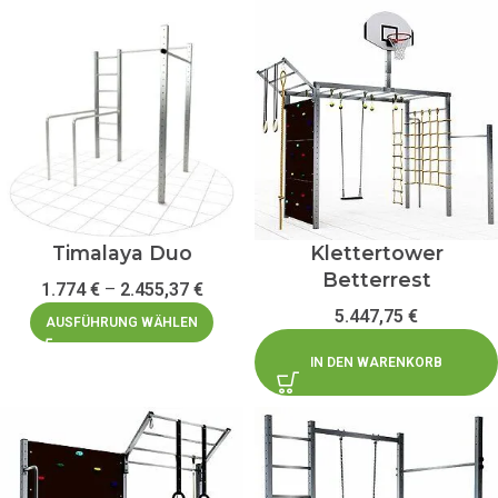
Timalaya Duo
Klettertower
Betterrest
1.774
€
–
2.455,37
€
5.447,75
€
AUSFÜHRUNG WÄHLEN
IN DEN WARENKORB