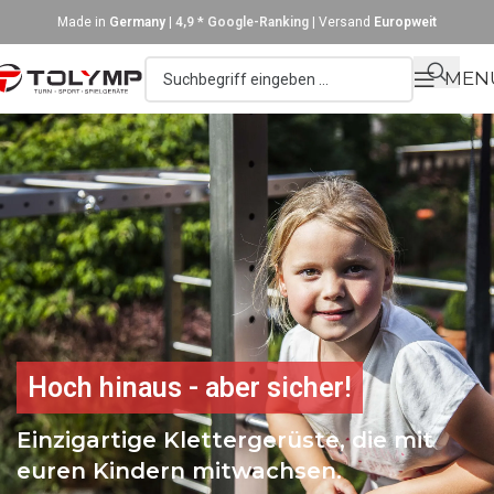
Made in
Germany
|
4,9 * Google-Ranking
| Versand
Europweit
MEN
Hoch hinaus - aber sicher!
Einzigartige Klettergerüste, die mit
euren Kindern mitwachsen.