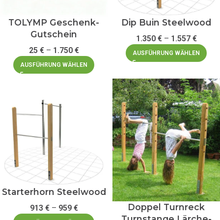
TOLYMP Geschenk-
Dip Buin Steelwood
Gutschein
1.350
€
–
1.557
€
25
€
–
1.750
€
AUSFÜHRUNG WÄHLEN
AUSFÜHRUNG WÄHLEN
Starterhorn Steelwood
Doppel Turnreck
913
€
–
959
€
Turnstange Lärche-