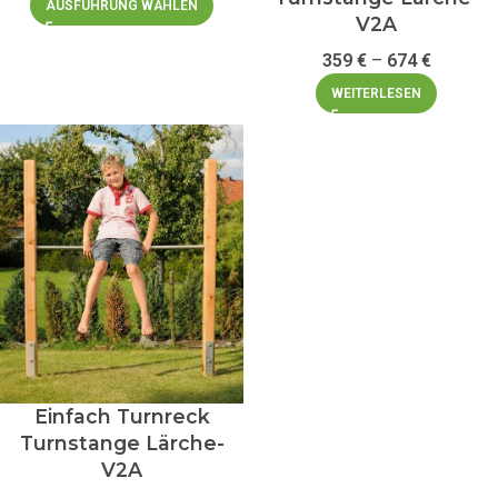
AUSFÜHRUNG WÄHLEN
V2A
359
€
–
674
€
WEITERLESEN
Einfach Turnreck
Turnstange Lärche-
V2A