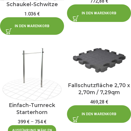
772,88
€
Schaukel-Schwitze
IN DEN WARENKORB
1.036
€
IN DEN WARENKORB
Fallschutzfläche 2,70 x
2,70m / 7,29qm
469,28
€
Einfach-Turnreck
Starterhorn
IN DEN WARENKORB
399
€
–
754
€
AUSFÜHRUNG WÄHLEN