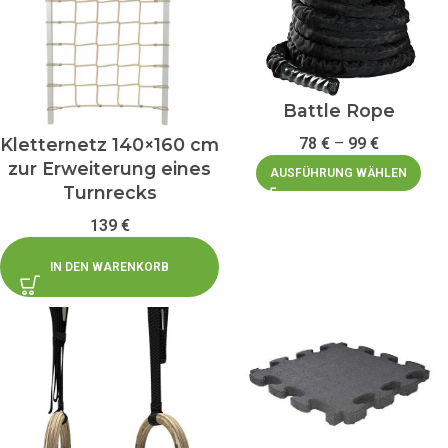
Battle Rope
Kletternetz 140×160 cm
78
€
–
99
€
zur Erweiterung eines
AUSFÜHRUNG WÄHLEN
Turnrecks
139
€
IN DEN WARENKORB