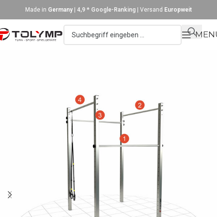
Made in
Germany
|
4,9 * Google-Ranking
| Versand
Europweit
MEN