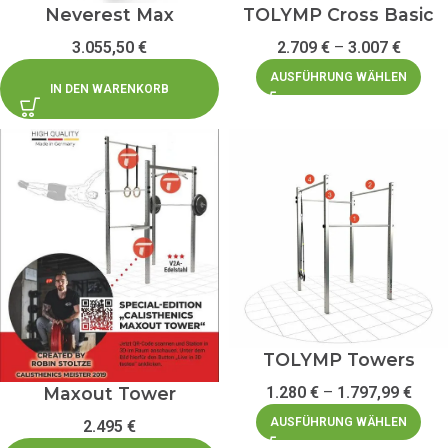
Neverest Max
TOLYMP Cross Basic
3.055,50
€
2.709
€
–
3.007
€
AUSFÜHRUNG WÄHLEN
IN DEN WARENKORB
TOLYMP Towers
Maxout Tower
1.280
€
–
1.797,99
€
AUSFÜHRUNG WÄHLEN
2.495
€