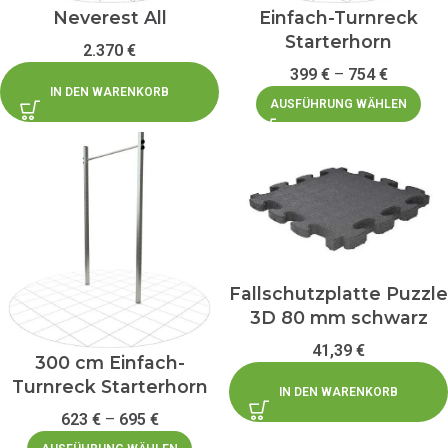
Neverest All
Einfach-Turnreck
Starterhorn
2.370
€
399
€
–
754
€
IN DEN WARENKORB
AUSFÜHRUNG WÄHLEN
Fallschutzplatte Puzzle
3D 80 mm schwarz
41,39
€
300 cm Einfach-
Turnreck Starterhorn
IN DEN WARENKORB
623
€
–
695
€