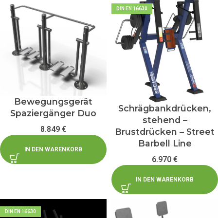
DIN EN 16630
Bewegungsgerät
Schrägbankdrücken,
Spaziergänger Duo
stehend –
8.849
€
Brustdrücken – Street
Barbell Line
IN DEN WARENKORB
6.970
€
IN DEN WARENKORB
DIN EN 16630