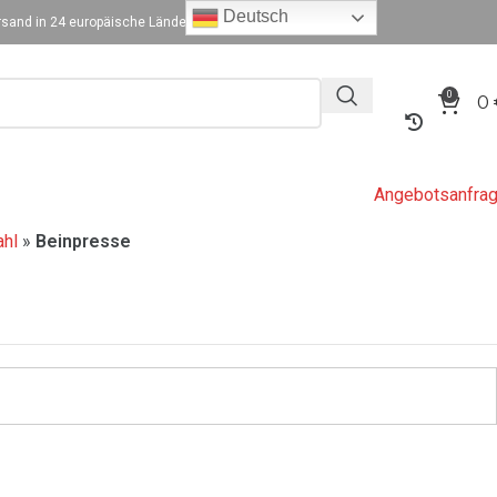
Deutsch
sand in 24 europäische Länder
0
0
Angebotsanfra
ahl
»
Beinpresse