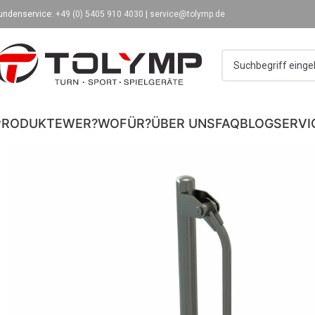
undenservice:
+49 (0) 5405 910 4030
|
service@tolymp.de
PRODUKTE
WER?
WOFÜR?
ÜBER UNS
FAQ
BLOG
SERVI