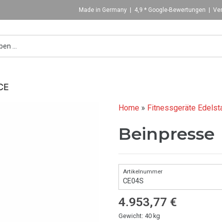
Made in Germany | 4,9 * Google-Bewertungen | Ver
CE
Home
»
Fitnessgeräte Edelst
Beinpresse
CE04S
4.953,77
€
Gewicht: 40 kg