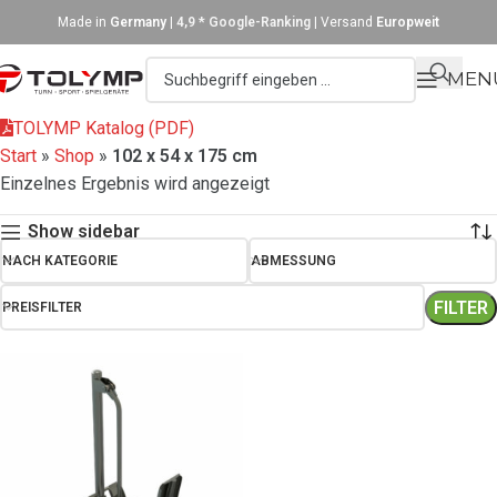
Made in
Germany
|
4,9 * Google-Ranking
| Versand
Europweit
MEN
TOLYMP Katalog (PDF)
Start
»
Shop
»
102 x 54 x 175 cm
Einzelnes Ergebnis wird angezeigt
Show sidebar
NACH KATEGORIE
ABMESSUNG
FILTER
PREISFILTER