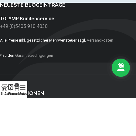
NEUESTE BLOGEINTRÄGE
TOLYMP Kundenservice
+49 (0)5405 910 4030
Alle Preise inkl. gesetzlicher Mehrwertsteuer zzgl.
Versandkosten
* zu den
Garantiebedingungen
0
INFORMATIONEN
Shop
Anfrage
Warenkorb
Menu
ZAHLUNGSMITTEL:
SOZIALE NETZWERKE