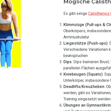
Mögliche Calist
Es gibt einige
Calisthenics
Klimmzüge (Pull-ups & Ch
Oberkörpers, insbesondere 
Armmuskulatur
.
Liegestütze (Push-ups)
: 
Verschiedene Variationen 
beanspruchen
.
Dips
: Dips trainieren Brust
parallelen Flächen ausgefü
Kniebeugen (Squats)
: Sq
Unterkörper, insbesondere 
Deadlifts/Kreuzheben
: O
werden, gibt es Variatione
Training eingesetzt werden
Übungen an Gymnastikri