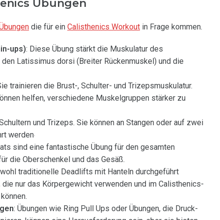
henics Übungen
 Übungen
die für ein
Calisthenics Workout
in Frage kommen.
in-ups)
: Diese Übung stärkt die Muskulatur des
den Latissimus dorsi (Breiter Rückenmuskel) und die
Sie trainieren die Brust-, Schulter- und Trizepsmuskulatur.
können helfen, verschiedene Muskelgruppen stärker zu
, Schultern und Trizeps. Sie können an Stangen oder auf zwei
hrt werden
.
uats sind eine fantastische Übung für den gesamten
für die Oberschenkel und das Gesäß.
bwohl traditionelle Deadlifts mit Hanteln durchgeführt
n, die nur das Körpergewicht verwenden und im Calisthenics-
 können.
ngen
: Übungen wie Ring Pull Ups oder Übungen, die Druck-