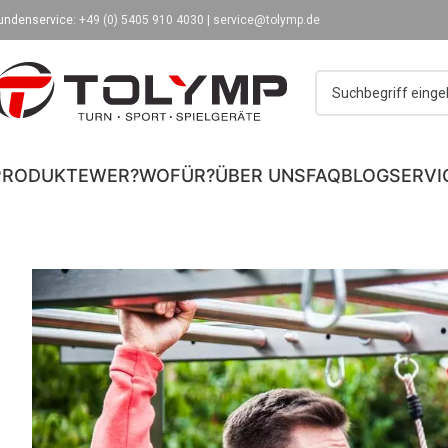
undenservice:
+49 (0) 5405 910 4030
|
service@tolymp.de
PRODUKTE
WER?
WOFÜR?
ÜBER UNS
FAQ
BLOG
SERVI