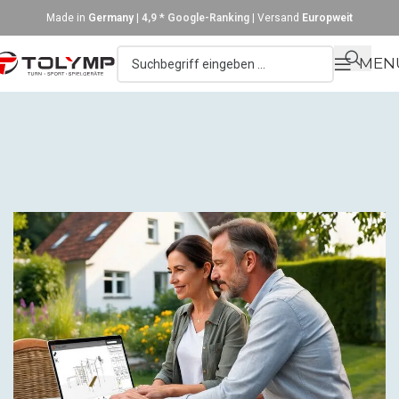
Made in
Germany
|
4,9 * Google-Ranking
| Versand
Europweit
MEN