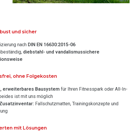
obust und sicher
izierung nach
DIN EN 16630:2015-06
sbeständig,
diebstahl- und vandalismussichere
tionsweise
frei, ohne Folgekosten
ll, erweiterbares Bausystem
für Ihren Fitnesspark oder All-In-
eides ist mit uns möglich
 Zusatzinventar:
Fallschutzmatten, Trainingskonzepte und
rung
erten mit Lösungen