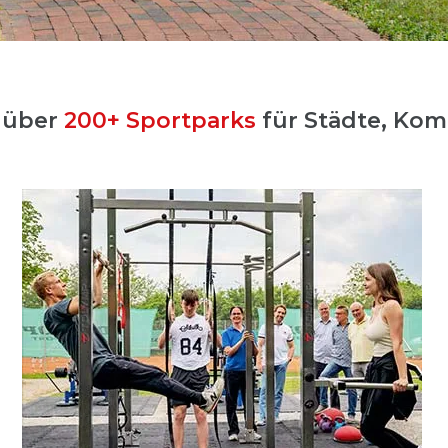
s über
200+ Sportparks
für Städte, Ko