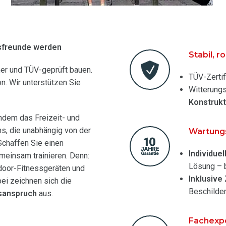
sfreunde werden
Stabil, r
her und TÜV-geprüft bauen.
TÜV-Zertif
on. Wir unterstützen Sie
Witterung
Konstruk
indem das Freizeit- und
ms, die unabhängig von der
Wartungs
Schaffen Sie einen
Individue
emeinsam trainieren. Denn:
Lösung – b
tdoor-Fitnessgeräten und
Inklusive
bei zeichnen sich die
Beschilde
sanspruch
aus.
Fachexp