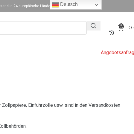
Deutsch
sand in 24 europäische Länder
0
0
Angebotsanfra
r Zollpapiere, Einfuhrzölle usw. sind in den Versandkosten
Zollbehörden.