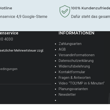
Hotline
100% Kundenzufried
nservice 4,9 Google-Sterne
Dafür steht das gesa
enservice
INFORMATIONEN
10 4030
Zahlungsarten
AGB
gesetzlicher Mehrwertsteuer zzgl.
Versandinformationen
Datenschutzerklärung
Widerrufsbelehrung
bedingungen
Kontaktformular
Fragen & Antworten
Video “TOLYMP in 6 Minuten”
Planungsvarianten
Newsletter
✍ Jetzt bei uns im Team