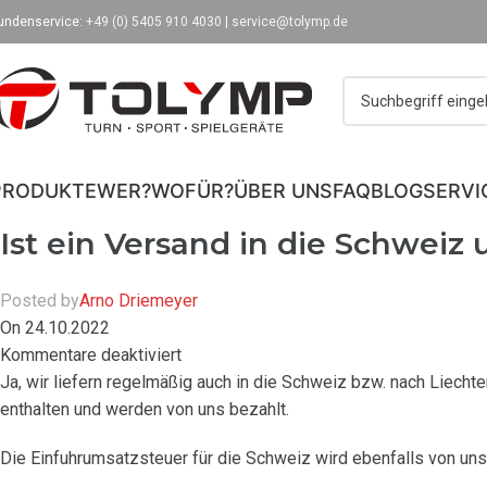
undenservice:
+49 (0) 5405 910 4030
|
service@tolymp.de
PRODUKTE
WER?
WOFÜR?
ÜBER UNS
FAQ
BLOG
SERVI
Ist ein Versand in die Schweiz
Posted by
Arno Driemeyer
On 24.10.2022
Kommentare deaktiviert
Ja, wir liefern regelmäßig auch in die Schweiz bzw. nach Liecht
enthalten und werden von uns bezahlt.
Die Einfuhrumsatzsteuer für die Schweiz wird ebenfalls von uns