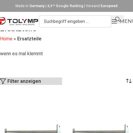
Made in
Germany
|
4,9 * Google-Ranking
| Versand
Europweit
MEN
Ersatzteile
Home
»
Ersatzteile
wenn es mal klemmt
Filter anzeigen