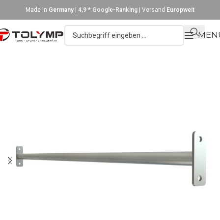
Made in
Germany
|
4,9 * Google-Ranking
| Versand
Europweit
MEN