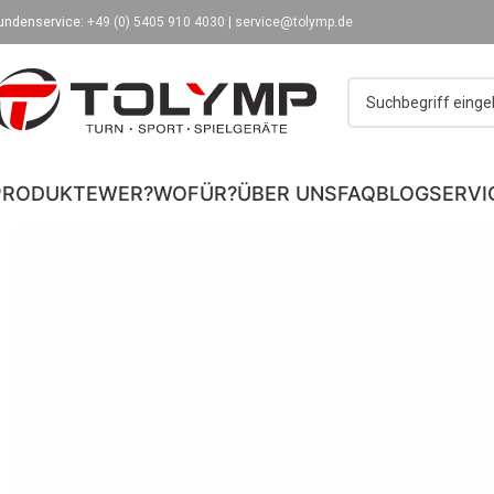
undenservice:
+49 (0) 5405 910 4030
|
service@tolymp.de
PRODUKTE
WER?
WOFÜR?
ÜBER UNS
FAQ
BLOG
SERVI