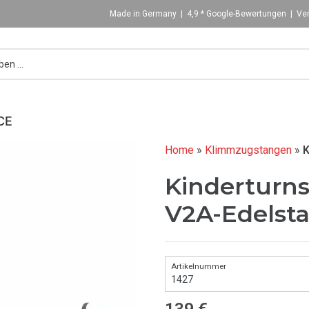
Made in Germany | 4,9 * Google-Bewertungen | Ver
CE
Home
»
Klimmzugstangen
»
K
Kinderturn
V2A-Edelsta
1427
139
€