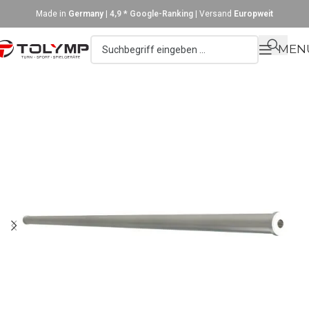
Made in
Germany
|
4,9 * Google-Ranking
| Versand
Europweit
MEN