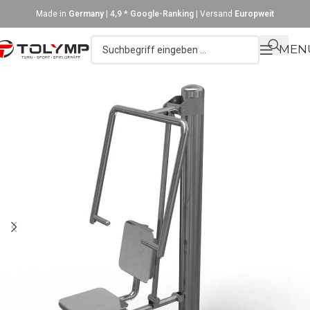
Made in
Germany
|
4,9 * Google-Ranking
| Versand
Europweit
MEN