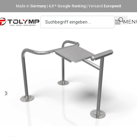
Made in
Germany
|
4,9 * Google-Ranking
| Versand
Europweit
MEN