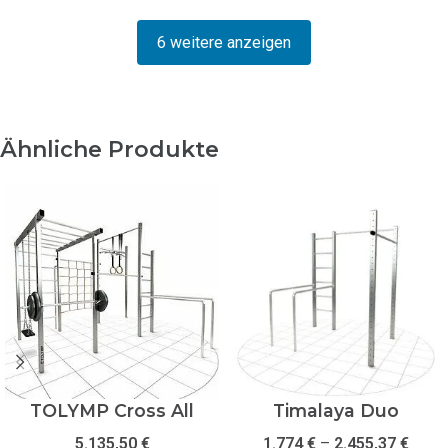
6 weitere anzeigen
Ähnliche Produkte
TOLYMP Cross All
Timalaya Duo
5.135,50
€
1.774
€
–
2.455,37
€