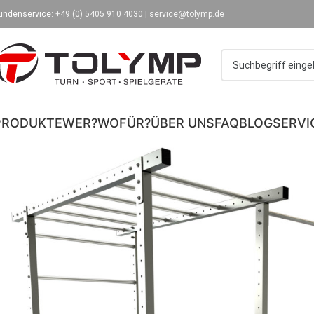
undenservice:
+49 (0) 5405 910 4030
|
service@tolymp.de
PRODUKTE
WER?
WOFÜR?
ÜBER UNS
FAQ
BLOG
SERVI