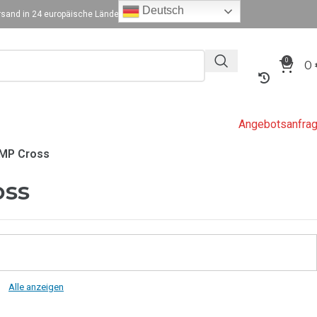
Deutsch
sand in 24 europäische Länder
0
0
Angebotsanfra
MP Cross
oss
Alle anzeigen