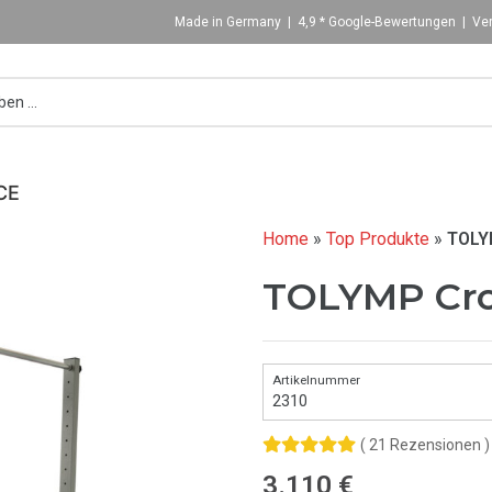
Made in Germany | 4,9 * Google-Bewertungen | Ver
CE
Home
»
Top Produkte
»
TOLY
TOLYMP Cr
2310
( 21 Rezensionen )
3.110
€