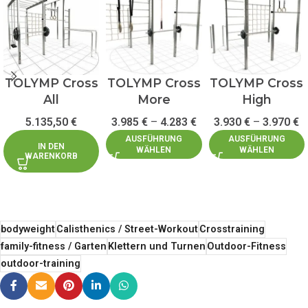
TOLYMP Cross
TOLYMP Cross
TOLYMP Cross
All
More
High
5.135,50
€
3.985
€
–
4.283
€
3.930
€
–
3.970
€
AUSFÜHRUNG
AUSFÜHRUNG
IN DEN
WÄHLEN
WÄHLEN
WARENKORB
bodyweight
Calisthenics / Street-Workout
Crosstraining
family-fitness / Garten
Klettern und Turnen
Outdoor-Fitness
outdoor-training