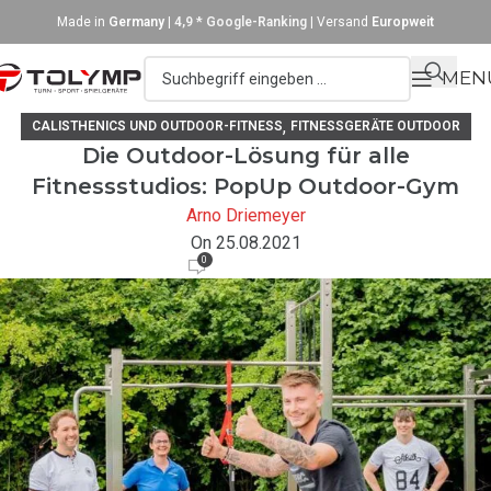
Made in
Germany
|
4,9 * Google-Ranking
| Versand
Europweit
MEN
,
CALISTHENICS UND OUTDOOR-FITNESS
FITNESSGERÄTE OUTDOOR
Die Outdoor-Lösung für alle
Fitnessstudios: PopUp Outdoor-Gym
Arno Driemeyer
On 25.08.2021
0