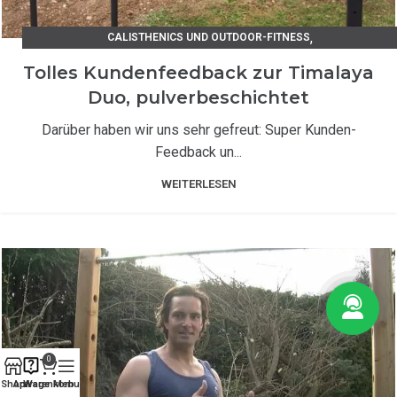
,
CALISTHENICS UND OUTDOOR-FITNESS
KUNDENSTIMMEN EDELSTAHLPRODUKTE
Tolles Kundenfeedback zur Timalaya
Duo, pulverbeschichtet
Darüber haben wir uns sehr gefreut: Super Kunden-
Feedback un...
WEITERLESEN
0
Shop
Anfrage
Warenkorb
Menu