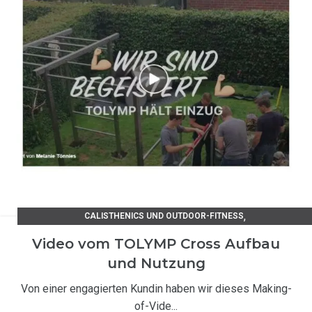
,
CALISTHENICS UND OUTDOOR-FITNESS
,
KUNDENSTIMMEN EDELSTAHLPRODUKTE
Video vom TOLYMP Cross Aufbau
TIPPS UND TRICKS / UNSER RATGEBER
und Nutzung
Von einer engagierten Kundin haben wir dieses Making-
of-Vide...