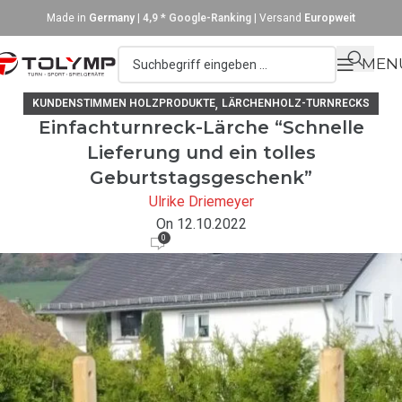
Made in
Germany
|
4,9 * Google-Ranking
| Versand
Europweit
MEN
,
KUNDENSTIMMEN HOLZPRODUKTE
LÄRCHENHOLZ-TURNRECKS
Einfachturnreck-Lärche “Schnelle
Lieferung und ein tolles
Geburtstagsgeschenk”
Ulrike Driemeyer
On 12.10.2022
0