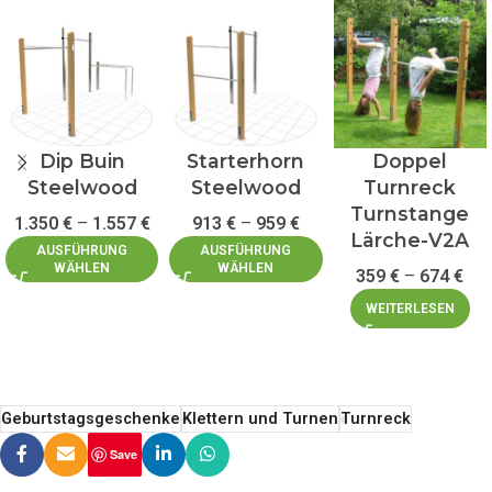
Dip Buin
Starterhorn
Doppel
Steelwood
Steelwood
Turnreck
Turnstange
1.350
€
–
1.557
€
913
€
–
959
€
Lärche-V2A
AUSFÜHRUNG
AUSFÜHRUNG
WÄHLEN
WÄHLEN
359
€
–
674
€
WEITERLESEN
Geburtstagsgeschenke
Klettern und Turnen
Turnreck
Save