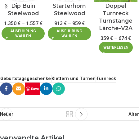
Dip Buin
Starterhorn
Doppel
Steelwood
Steelwood
Turnreck
Turnstange
1.350
€
–
1.557
€
913
€
–
959
€
Lärche-V2A
AUSFÜHRUNG
AUSFÜHRUNG
WÄHLEN
WÄHLEN
359
€
–
674
€
WEITERLESEN
Geburtstagsgeschenke
Klettern und Turnen
Turnreck
Save
Neuer
Älter
verwandte Artikel