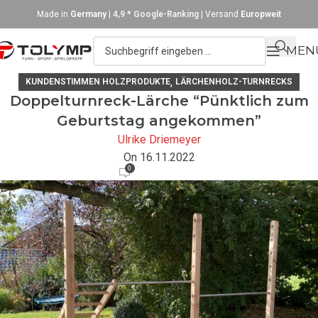
Made in
Germany
|
4,9 * Google-Ranking
| Versand
Europweit
MEN
,
KUNDENSTIMMEN HOLZPRODUKTE
LÄRCHENHOLZ-TURNRECKS
Doppelturnreck-Lärche “Pünktlich zum
Geburtstag angekommen”
Ulrike Driemeyer
On 16.11.2022
0