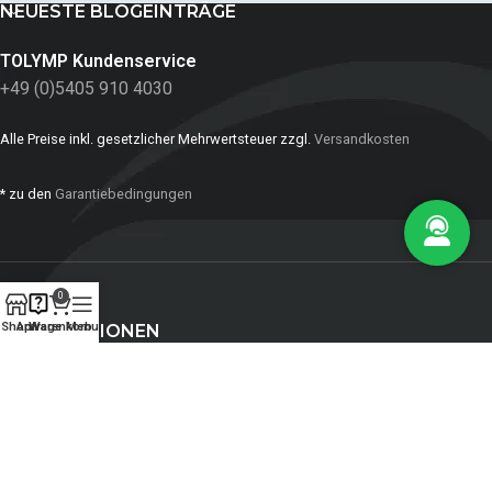
NEUESTE BLOGEINTRÄGE
TOLYMP Kundenservice
+49 (0)5405 910 4030
Alle Preise inkl. gesetzlicher Mehrwertsteuer zzgl.
Versandkosten
* zu den
Garantiebedingungen
0
Shop
Anfrage
Warenkorb
Menu
INFORMATIONEN
ZAHLUNGSMITTEL:
SOZIALE NETZWERKE