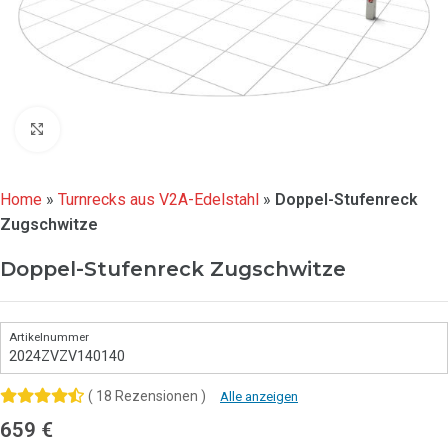
Click to enlarge
Home
»
Turnrecks aus V2A-Edelstahl
»
Doppel-Stufenreck
Zugschwitze
Doppel-Stufenreck Zugschwitze
2024ZVZV140140
( 18 Rezensionen )
Alle anzeigen
659
€