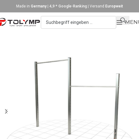
Made in
Germany
|
4,9 * Google-Ranking
| Versand
Europweit
MEN