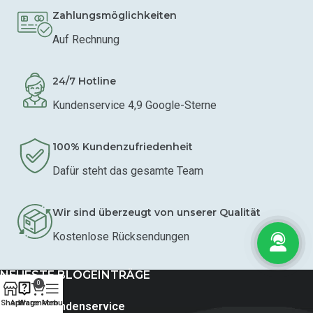
Zahlungsmöglichkeiten
Auf Rechnung
24/7 Hotline
Kundenservice 4,9 Google-Sterne
100% Kundenzufriedenheit
Dafür steht das gesamte Team
Wir sind überzeugt von unserer Qualität
Kostenlose Rücksendungen
NEUESTE BLOGEINTRÄGE
0
Shop
Anfrage
Warenkorb
Menu
TOLYMP Kundenservice