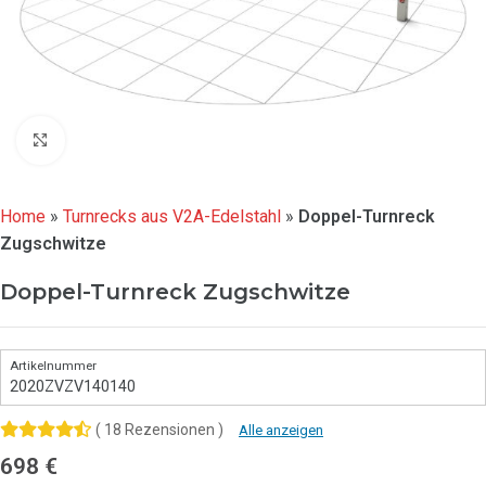
Click to enlarge
Home
»
Turnrecks aus V2A-Edelstahl
»
Doppel-Turnreck
Zugschwitze
Doppel-Turnreck Zugschwitze
2020ZVZV140140
( 18 Rezensionen )
Alle anzeigen
698
€