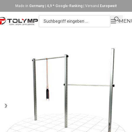
Made in
Germany
|
4,9 * Google-Ranking
| Versand
Europweit
MEN