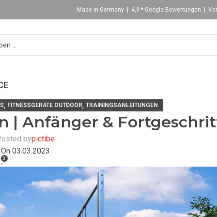
Made in Germany | 4,9 * Google-Bewertungen | Ver
CE
,
,
SS
FITNESSGERÄTE OUTDOOR
TRAININGSANLEITUNGEN
an | Anfänger & Fortgeschri
osted by
pictibe
On 03.03.2023
0