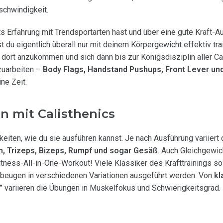
chwindigkeit.
s Erfahrung mit Trendsportarten hast und über eine gute Kraft-
t du eigentlich überall nur mit deinem Körpergewicht effektiv tra
 dort anzukommen und sich dann bis zur Königsdisziplin aller Ca
uarbeiten –
Body Flags, Handstand Pushups, Front Lever un
ne Zeit.
n mit Calisthenics
hkeiten, wie du sie ausführen kannst. Je nach Ausführung variiert d
n, Trizeps, Bizeps, Rumpf und sogar Gesäß
. Auch Gleichgewic
itness-All-in-One-Workout! Viele Klassiker des Krafttrainings so
iebeugen in verschiedenen Variationen ausgeführt werden. Von
kl
”
variieren die Übungen in Muskelfokus und Schwierigkeitsgrad.