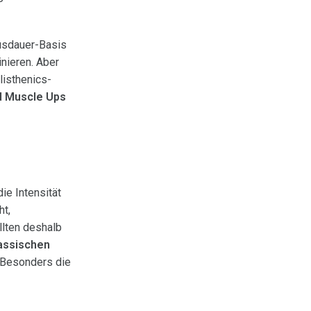
Ausdauer-Basis
inieren. Aber
listhenics-
d Muscle Ups
ie Intensität
ht,
llten deshalb
assischen
 Besonders die