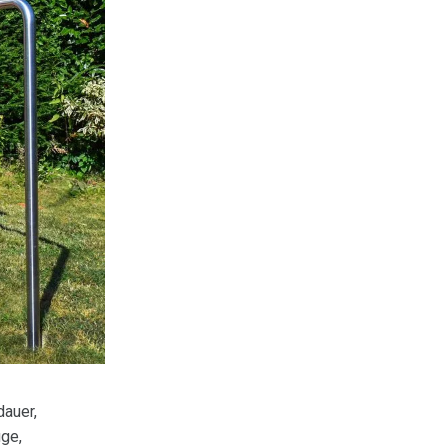
dauer,
üge,