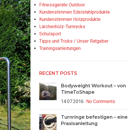
Fitnessgeräte Outdoor
Kundenstimmen Edelstahlprodukte
Kundenstimmen Holzprodukte
Lärchenholz-Turnrecks
Schulsport
Tipps und Tricks / Unser Ratgeber
Trainingsanleitungen
RECENT POSTS
Bodyweight Workout – von
TimeToShape
14.07.2016
No Comments
Turnringe befestigen – eine
Praxisanleitung