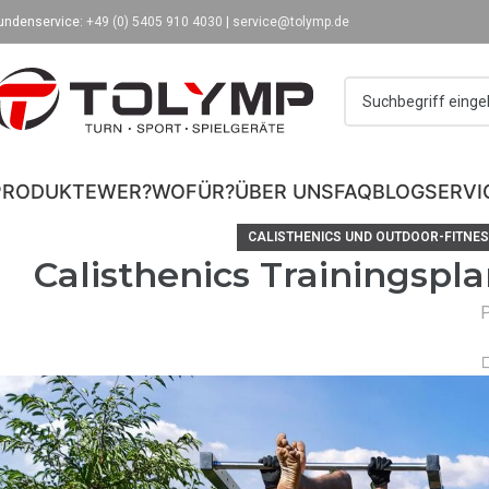
undenservice:
+49 (0) 5405 910 4030
|
service@tolymp.de
PRODUKTE
WER?
WOFÜR?
ÜBER UNS
FAQ
BLOG
SERVI
CALISTHENICS UND OUTDOOR-FITNE
Calisthenics Trainingspl
P