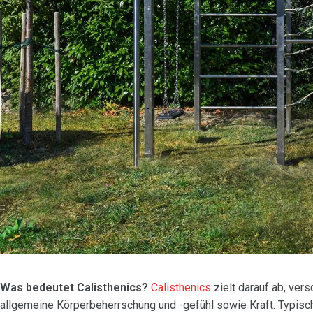
Was bedeutet Calisthenics?
Calisthenics
zielt darauf ab, ve
allgemeine Körperbeherrschung und -gefühl sowie Kraft. Typisc