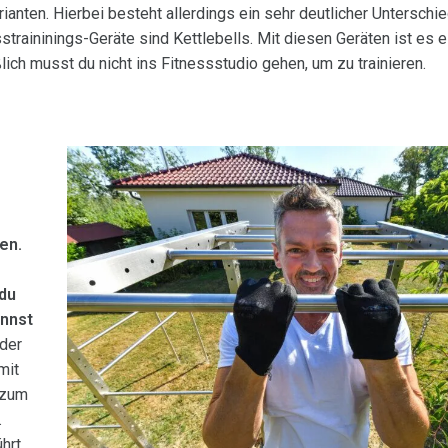
ianten. Hierbei besteht allerdings ein sehr deutlicher Untersch
sstraininings-Geräte sind Kettlebells. Mit diesen Geräten ist es e
ich musst du nicht ins Fitnessstudio gehen, um zu trainieren.
en.
 du
annst
 der
mit
 zum
.
hrt