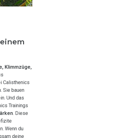
 deinem
e, Klimmzüge,
cs
i Calisthenics
n. Sie bauen
in. Und das
ics Trainings
tärken
. Diese
fizite
n. Wenn du
ngsam deine