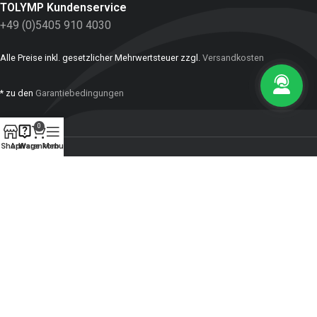
TOLYMP Kundenservice
+49 (0)5405 910 4030
Alle Preise inkl. gesetzlicher Mehrwertsteuer zzgl.
Versandkosten
* zu den
Garantiebedingungen
0
Shop
Anfrage
Warenkorb
Menu
INFORMATIONEN
ZAHLUNGSMITTEL:
SOZIALE NETZWERKE
Impressum
Karriere
Vertrag widerrufen