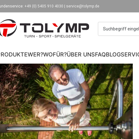
undenservice:
+49 (0) 5405 910 4030
|
service@tolymp.de
PRODUKTE
WER?
WOFÜR?
ÜBER UNS
FAQ
BLOG
SERVI