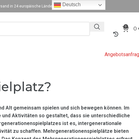
Deutsch
sand in 24 europäische Länder
0
0
Angebotsanfra
elplatz?
 und Alt gemeinsam spielen und sich bewegen können. Im
und Aktivitäten so gestaltet, dass sie unterschiedliche
generationenspielplatzes ist es, intergenerationale
vität zu schaffen. Mehrgenerationenspielplätze bieten
le. Das Konzept des Mehrgenerationenspielplatzes erfreut