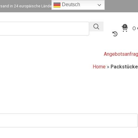
Deutsch
sand in 24 europäische Länder
0
0
Angebotsanfra
Home
»
Packstücke