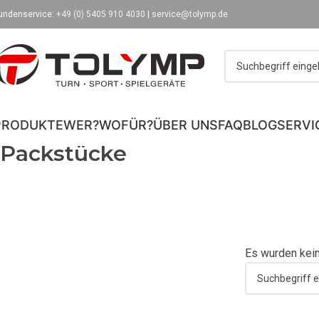
undenservice:
+49 (0) 5405 910 4030
|
service@tolymp.de
PRODUKTE
WER?
WOFÜR?
ÜBER UNS
FAQ
BLOG
SERVI
Packstücke
Es wurden kein