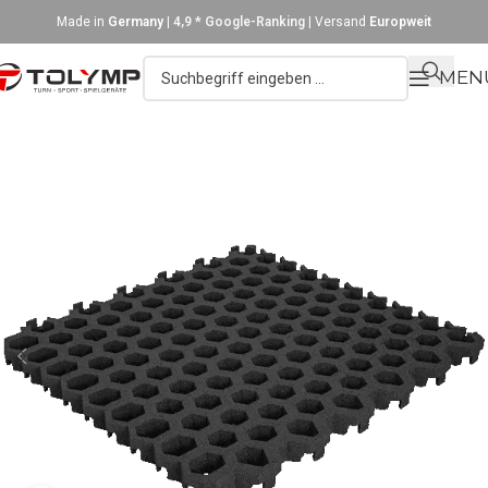
Made in
Germany
|
4,9 * Google-Ranking
| Versand
Europweit
MEN