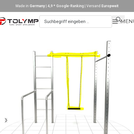
Made in
Germany
|
4,9 * Google-Ranking
| Versand
Europweit
MEN