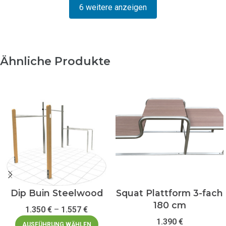
6 weitere anzeigen
Ähnliche Produkte
Dip Buin Steelwood
Squat Plattform 3-fach
180 cm
1.350
€
–
1.557
€
1.390
€
AUSFÜHRUNG WÄHLEN