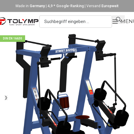
Made in
Germany
|
4,9 * Google-Ranking
| Versand
Europweit
MEN
DIN EN 16630