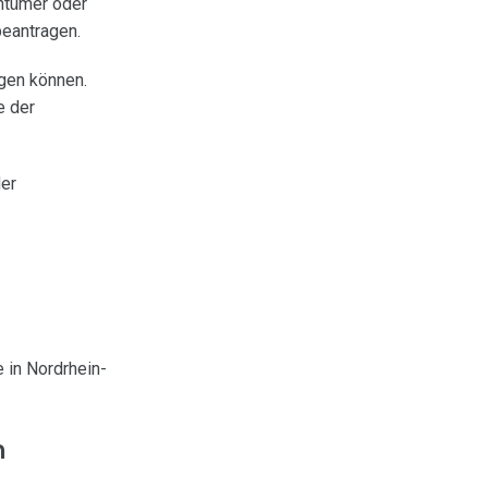
entümer oder
beantragen.
lgen können.
e der
er
 in Nordrhein-
m