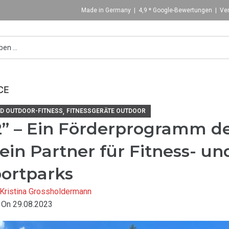
Made in Germany | 4,9 * Google-Bewertungen | Ver
CE
,
ND OUTDOOR-FITNESS
FITNESSGERÄTE OUTDOOR
2” – Ein Förderprogramm d
n Partner für Fitness- un
ortparks
Kristina Grossholdermann
On 29.08.2023