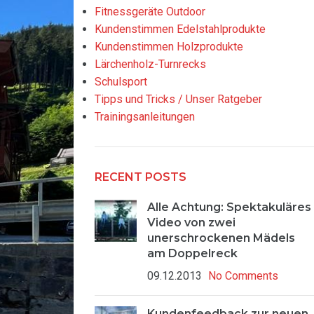
Fitnessgeräte Outdoor
Kundenstimmen Edelstahlprodukte
Kundenstimmen Holzprodukte
Lärchenholz-Turnrecks
Schulsport
Tipps und Tricks / Unser Ratgeber
Trainingsanleitungen
RECENT POSTS
Alle Achtung: Spektakuläres
Video von zwei
unerschrockenen Mädels
am Doppelreck
09.12.2013
No Comments
Kundenfeedback zur neuen