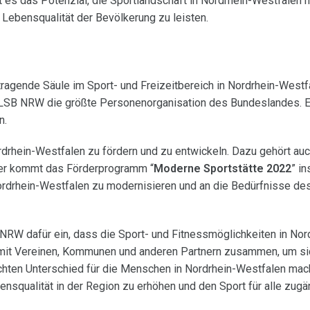
 es das Potenzial, die Sportlandschaft in Nordrhein-Westfalen n
Lebensqualität der Bevölkerung zu leisten.
agende Säule im Sport- und Freizeitbereich in Nordrhein-Westf
er LSB NRW die größte Personenorganisation des Bundeslandes. Er
n.
drhein-Westfalen zu fördern und zu entwickeln. Dazu gehört auc
Hier kommt das Förderprogramm “
Moderne Sportstätte 2022
” in
 Nordrhein-Westfalen zu modernisieren und an die Bedürfnisse des
NRW dafür ein, dass die Sport- und Fitnessmöglichkeiten in Nor
 mit Vereinen, Kommunen und anderen Partnern zusammen, um sic
hten Unterschied für die Menschen in Nordrhein-Westfalen mach
squalität in der Region zu erhöhen und den Sport für alle zugä