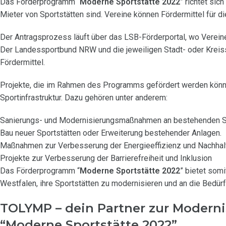
Das Förderprogramm “
Moderne Sportstätte 2022
” richtet si
Mieter von Sportstätten sind. Vereine können Fördermittel für d
Der Antragsprozess läuft über das LSB-Förderportal, wo Vereine 
Der Landessportbund NRW und die jeweiligen Stadt- oder Kreis
Fördermittel.
Projekte, die im Rahmen des Programms gefördert werden könn
Sportinfrastruktur. Dazu gehören unter anderem:
Sanierungs- und Modernisierungsmaßnahmen an bestehenden Sp
Bau neuer Sportstätten oder Erweiterung bestehender Anlagen.
Maßnahmen zur Verbesserung der Energieeffizienz und Nachhalti
Projekte zur Verbesserung der Barrierefreiheit und Inklusion
Das Förderprogramm “
Moderne Sportstätte 2022
” bietet som
Westfalen, ihre Sportstätten zu modernisieren und an die Bedü
TOLYMP – dein Partner zur Modern
“Moderne Sportstätte 2022”