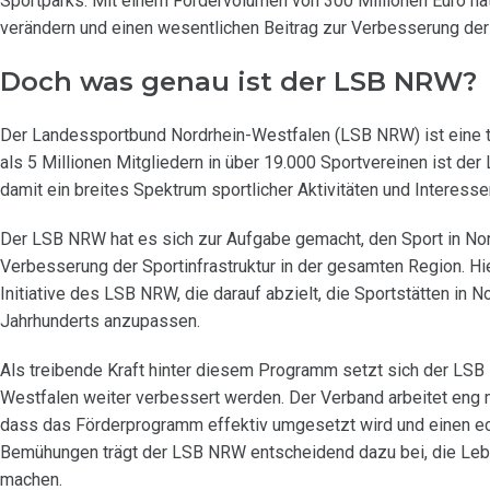
Sportparks. Mit einem Fördervolumen von 300 Millionen Euro hat
verändern und einen wesentlichen Beitrag zur Verbesserung der 
Doch was genau ist der LSB NRW?
Der Landessportbund Nordrhein-Westfalen (LSB NRW) ist eine tr
als 5 Millionen Mitgliedern in über 19.000 Sportvereinen ist d
damit ein breites Spektrum sportlicher Aktivitäten und Interesse
Der LSB NRW hat es sich zur Aufgabe gemacht, den Sport in Nor
Verbesserung der Sportinfrastruktur in der gesamten Region. 
Initiative des LSB NRW, die darauf abzielt, die Sportstätten in
Jahrhunderts anzupassen.
Als treibende Kraft hinter diesem Programm setzt sich der LSB 
Westfalen weiter verbessert werden. Der Verband arbeitet eng
dass das Förderprogramm effektiv umgesetzt wird und einen ec
Bemühungen trägt der LSB NRW entscheidend dazu bei, die Leben
machen.