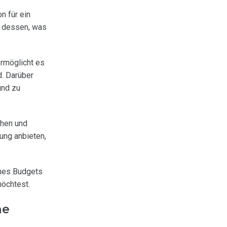
n für ein
l dessen, was
ermöglicht es
d. Darüber
und zu
chen und
ung anbieten,
ines Budgets
möchtest.
ne