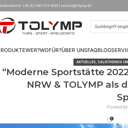
undenservice:
+49 (0) 5405 910 4030
|
service@tolymp.de
PRODUKTE
WER?
WOFÜR?
ÜBER UNS
FAQ
BLOG
SERVI
,
AKTUELLES
CALISTHENICS U
“Moderne Sportstätte 202
NRW & TOLYMP als dei
Sp
Posted by
0