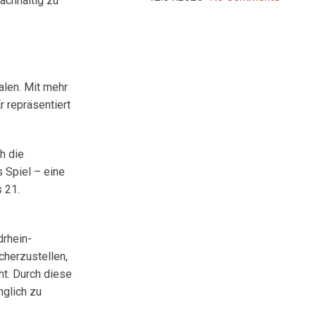
achhaltig zu
alen. Mit mehr
 repräsentiert
h die
s Spiel – eine
 21.
drhein-
herzustellen,
t. Durch diese
nglich zu