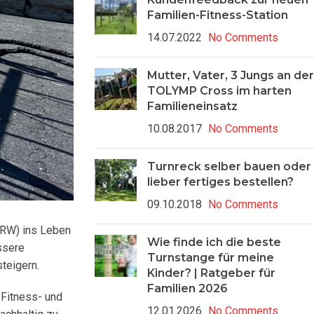
Familien-Fitness-Station
14.07.2022
No Comments
Mutter, Vater, 3 Jungs an der
TOLYMP Cross im harten
Familieneinsatz
10.08.2017
No Comments
Turnreck selber bauen oder
lieber fertiges bestellen?
09.10.2018
No Comments
NRW) ins Leben
Wie finde ich die beste
ssere
Turnstange für meine
teigern.
Kinder? | Ratgeber für
Familien 2026
 Fitness- und
12.01.2026
No Comments