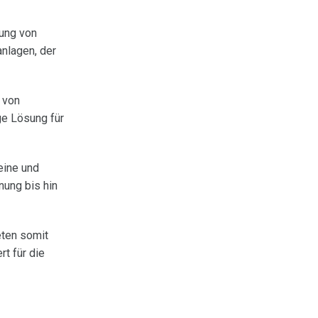
rung von
nlagen, der
 von
ge Lösung für
eine und
nung bis hin
eten somit
rt für die