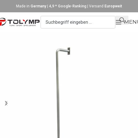
Made in
Germany
|
4,9 * Google-Ranking
| Versand
Europweit
MEN