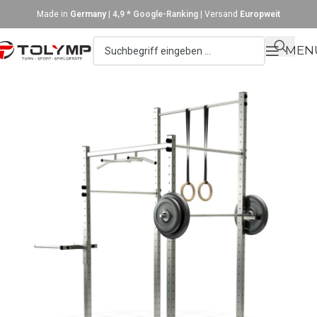
Made in
Germany
|
4,9 * Google-Ranking
| Versand
Europweit
MEN