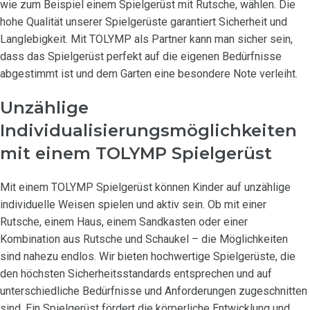
wie zum Beispiel einem Spielgerüst mit Rutsche, wählen. Die
hohe Qualität unserer Spielgerüste garantiert Sicherheit und
Langlebigkeit. Mit TOLYMP als Partner kann man sicher sein,
dass das Spielgerüst perfekt auf die eigenen Bedürfnisse
abgestimmt ist und dem Garten eine besondere Note verleiht.
Unzählige
Individualisierungsmöglichkeiten
mit einem TOLYMP Spielgerüst
Mit einem TOLYMP Spielgerüst können Kinder auf unzählige
individuelle Weisen spielen und aktiv sein. Ob mit einer
Rutsche, einem Haus, einem Sandkasten oder einer
Kombination aus Rutsche und Schaukel – die Möglichkeiten
sind nahezu endlos. Wir bieten hochwertige Spielgerüste, die
den höchsten Sicherheitsstandards entsprechen und auf
unterschiedliche Bedürfnisse und Anforderungen zugeschnitten
sind. Ein Spielgerüst fördert die körperliche Entwicklung und