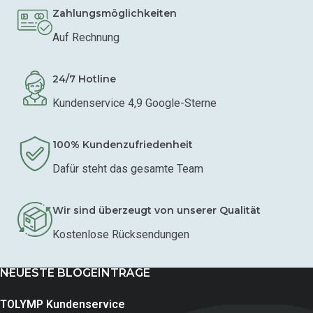
Zahlungsmöglichkeiten
Auf Rechnung
24/7 Hotline
Kundenservice 4,9 Google-Sterne
100% Kundenzufriedenheit
Dafür steht das gesamte Team
Wir sind überzeugt von unserer Qualität
Kostenlose Rücksendungen
NEUESTE BLOGEINTRÄGE
TOLYMP Kundenservice