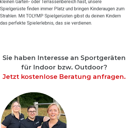
kleinen Garten- oder Terrassenbereich hast, unsere
Spielgerüste finden immer Platz und bringen Kinderaugen zum
Strahlen. Mit TOLYMP Spielgerüsten gibst du deinen Kindern
das perfekte Spielerlebnis, das sie verdienen.
Sie haben Interesse an Sportgeräten
für Indoor bzw. Outdoor?
Jetzt kostenlose Beratung anfragen.