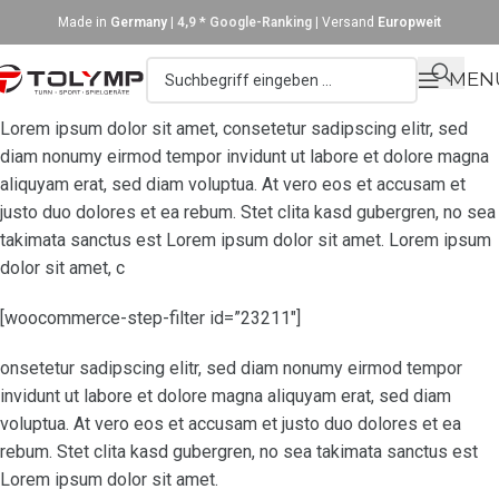
Made in
Germany
|
4,9 * Google-Ranking
| Versand
Europweit
MEN
Lorem ipsum dolor sit amet, consetetur sadipscing elitr, sed
diam nonumy eirmod tempor invidunt ut labore et dolore magna
aliquyam erat, sed diam voluptua. At vero eos et accusam et
justo duo dolores et ea rebum. Stet clita kasd gubergren, no sea
takimata sanctus est Lorem ipsum dolor sit amet. Lorem ipsum
dolor sit amet, c
[woocommerce-step-filter id=”23211″]
onsetetur sadipscing elitr, sed diam nonumy eirmod tempor
invidunt ut labore et dolore magna aliquyam erat, sed diam
voluptua. At vero eos et accusam et justo duo dolores et ea
rebum. Stet clita kasd gubergren, no sea takimata sanctus est
Lorem ipsum dolor sit amet.