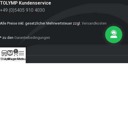
TOLYMP Kundenservice
+49 (0)5405 910 4030
Alle Preise inkl. gesetzlicher Mehrwertsteuer zzgl.
Versandkosten
* zu den
Garantiebedingungen
0
Shop
Anfrage
Warenkorb
Menu
INFORMATIONEN
ZAHLUNGSMITTEL:
SOZIALE NETZWERKE
Impressum
Karriere
Vertrag widerrufen