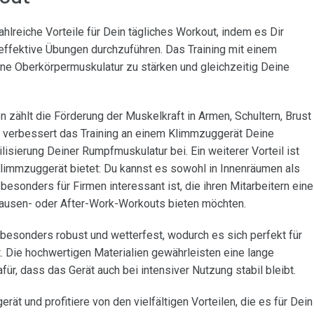
hlreiche Vorteile für Dein tägliches Workout, indem es Dir
 effektive Übungen durchzuführen. Das Training mit einem
eine Oberkörpermuskulatur zu stärken und gleichzeitig Deine
n zählt die Förderung der Muskelkraft in Armen, Schultern, Brust
s verbessert das Training an einem Klimmzuggerät Deine
bilisierung Deiner Rumpfmuskulatur bei. Ein weiterer Vorteil ist
in Klimmzuggerät bietet: Du kannst es sowohl in Innenräumen als
besonders für Firmen interessant ist, die ihren Mitarbeitern eine
 Pausen- oder After-Work-Workouts bieten möchten.
besonders robust und wetterfest, wodurch es sich perfekt für
. Die hochwertigen Materialien gewährleisten eine lange
r, dass das Gerät auch bei intensiver Nutzung stabil bleibt.
rät und profitiere von den vielfältigen Vorteilen, die es für Dein