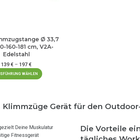
immzugstange Ø 33,7
0-160-181 cm, V2A-
Edelstahl
139
€
–
197
€
SFÜHRUNG WÄHLEN
m Klimmzüge Gerät für den Outdoor
Die Vorteile e
gezielt Deine Muskulatur
itige Fitnessgerät
tägliches Wor