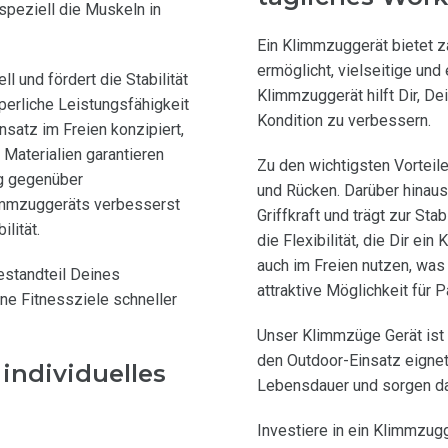
speziell die Muskeln in
Ein Klimmzuggerät bietet za
ermöglicht, vielseitige und
 und fördert die Stabilität
Klimmzuggerät hilft Dir, D
perliche Leistungsfähigkeit
Kondition zu verbessern.
nsatz im Freien konzipiert,
 Materialien garantieren
Zu den wichtigsten Vorteile
g gegenüber
und Rücken. Darüber hinau
limmzuggeräts verbesserst
Griffkraft und trägt zur Sta
lität.
die Flexibilität, die Dir e
auch im Freien nutzen, was 
estandteil Deines
attraktive Möglichkeit für
ne Fitnessziele schneller
Unser Klimmzüge Gerät ist 
den Outdoor-Einsatz eignet
individuelles
Lebensdauer und sorgen dafü
Investiere in ein Klimmzugge