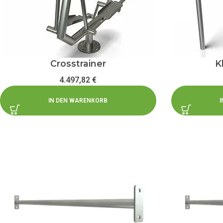
Crosstrainer
K
4.497,82
€
IN DEN WARENKORB