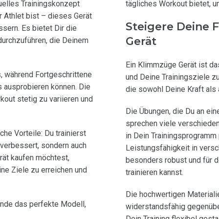
uelles Trainingskonzept
tägliches Workout bietet, u
 Athlet bist – dieses Gerät
Steigere Deine 
ssern. Es bietet Dir die
Gerät
 durchzuführen, die Deinem
Ein Klimmzüge Gerät ist das
s, während Fortgeschrittene
und Deine Trainingsziele zu
 ausprobieren können. Die
die sowohl Deine Kraft als
kout stetig zu variieren und
Die Übungen, die Du an ein
sprechen viele verschiede
e Vorteile: Du trainierst
in Dein Trainingsprogramm p
t verbessert, sondern auch
Leistungsfähigkeit in vers
rät kaufen möchtest,
besonders robust und für d
eine Ziele zu erreichen und
trainieren kannst.
Die hochwertigen Materiali
inde das perfekte Modell,
widerstandsfähig gegenübe
Dein Training flexibel gest