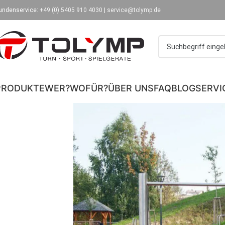
undenservice:
+49 (0) 5405 910 4030
|
service@tolymp.de
PRODUKTE
WER?
WOFÜR?
ÜBER UNS
FAQ
BLOG
SERVI