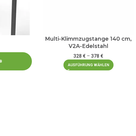
Multi-Klimmzugstange 140 cm,
V2A-Edelstahl
328
€
–
378
€
B
AUSFÜHRUNG WÄHLEN