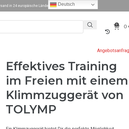
Deutsch
sand in 24 europäische Länder
0
0
Angebotsanfra
Effektives Training
im Freien mit einem
Klimmzuggerät von
TOLYMP
Ein Klimmzuggerät bietet Dir die perfekte Möglichkeit,