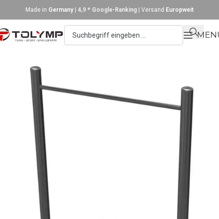
Made in
Germany
|
4,9 * Google-Ranking
| Versand
Europweit
MEN