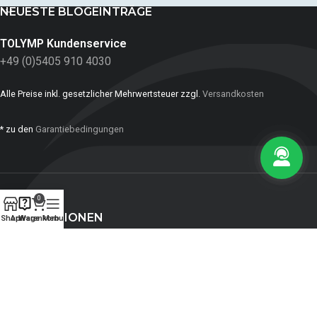
NEUESTE BLOGEINTRÄGE
TOLYMP Kundenservice
+49 (0)5405 910 4030
Alle Preise inkl. gesetzlicher Mehrwertsteuer zzgl.
Versandkosten
* zu den
Garantiebedingungen
0
INFORMATIONEN
Shop
Anfrage
Warenkorb
Menu
ZAHLUNGSMITTEL:
SOZIALE NETZWERKE