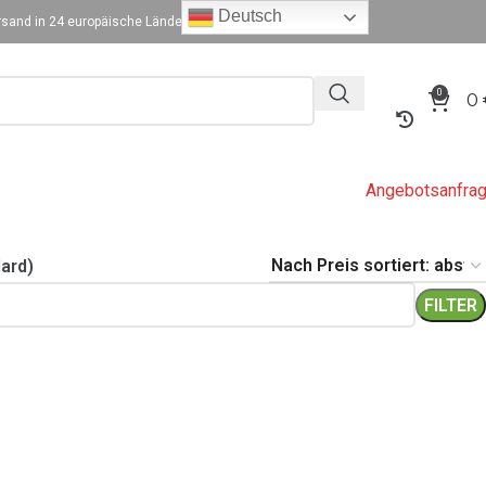
Deutsch
sand in 24 europäische Länder
0
0
Angebotsanfra
ard)
FILTER