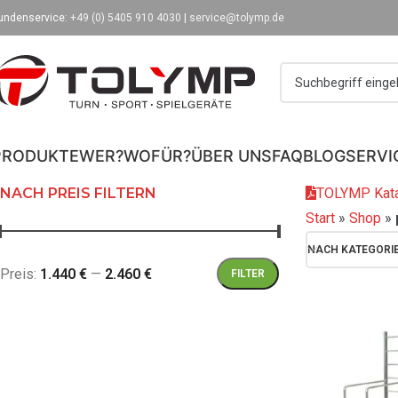
undenservice:
+49 (0) 5405 910 4030
|
service@tolymp.de
PRODUKTE
WER?
WOFÜR?
ÜBER UNS
FAQ
BLOG
SERVI
NACH PREIS FILTERN
TOLYMP Kata
Start
»
Shop
»
NACH KATEGORI
Preis:
1.440 €
—
2.460 €
FILTER