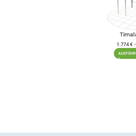
Timal
1.774
€
AUSFÜHR