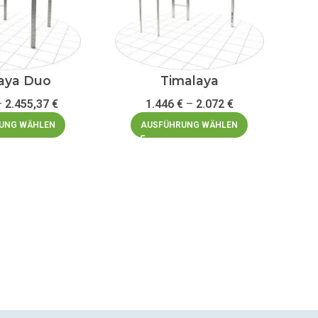
aya Duo
Timalaya
–
2.455,37
€
1.446
€
–
2.072
€
UNG WÄHLEN
AUSFÜHRUNG WÄHLEN