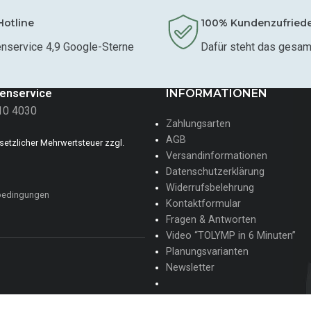
Hotline
100% Kundenzufried
nservice 4,9 Google-Sterne
Dafür steht das gesa
enservice
INFORMATIONEN
10 4030
Zahlungsarten
AGB
gesetzlicher Mehrwertsteuer zzgl.
Versandinformationen
Datenschutzerklärung
Widerrufsbelehrung
bedingungen
Kontaktformular
Fragen & Antworten
Video “TOLYMP in 6 Minuten”
Planungsvarianten
Newsletter
✍ Jetzt bei uns im Team