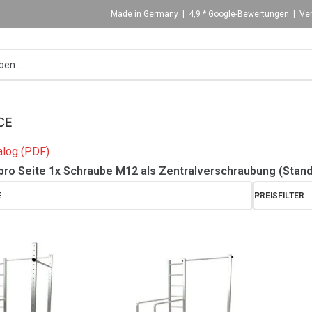
Made in Germany | 4,9 * Google-Bewertungen | Ver
CE
log (PDF)
pro Seite 1x Schraube M12 als Zentralverschraubung (Stand
E
PREISFILTER