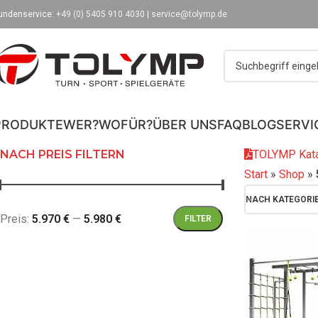
undenservice:
+49 (0) 5405 910 4030
|
service@tolymp.de
PRODUKTE
WER?
WOFÜR?
ÜBER UNS
FAQ
BLOG
SERVI
NACH PREIS FILTERN
TOLYMP Kata
Start
»
Shop
»
NACH KATEGORI
Preis:
5.970 €
—
5.980 €
FILTER