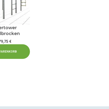
ertower
lbrocken
79,75
€
 WARENKORB