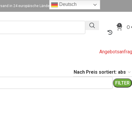
Deutsch
sand in 24 europäische Länder
0
0
Angebotsanfra
FILTER