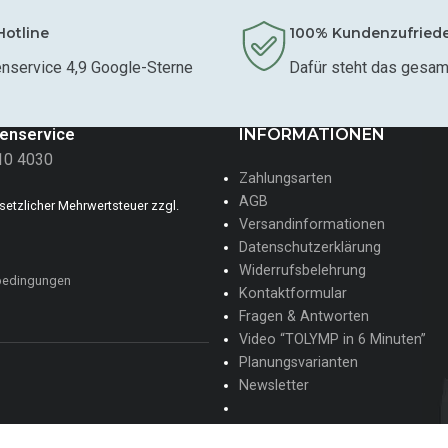
Hotline
100% Kundenzufried
nservice 4,9 Google-Sterne
Dafür steht das gesa
enservice
INFORMATIONEN
10 4030
Zahlungsarten
AGB
gesetzlicher Mehrwertsteuer zzgl.
Versandinformationen
Datenschutzerklärung
Widerrufsbelehrung
bedingungen
Kontaktformular
Fragen & Antworten
Video “TOLYMP in 6 Minuten”
Planungsvarianten
Newsletter
✍ Jetzt bei uns im Team