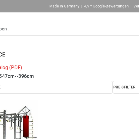
Made in Germany | 4,9 * Google-Bewertungen | Ver
CE
log (PDF)
547cm--396cm
E
PREISFILTER