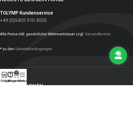
TOLYMP Kundenservice
+49 (0)5405 910 4030
Alle Preise inkl. gesetzlicher Mehrwertsteuer zzgl.
Versandkosten
* zu den
Garantiebedingungen
0
Shop
Anfrage
Warenkorb
Menu
INFORMATIONEN
ZAHLUNGSMITTEL:
SOZIALE NETZWERKE